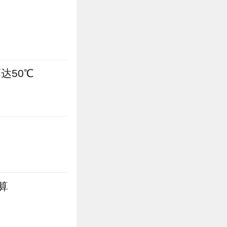
达50℃
算