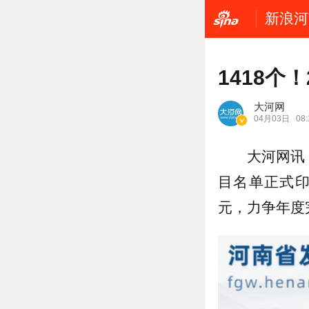
新浪河
1418个
大河网
04月03日
08:
大河网讯
目名单正式印
元，力争年度