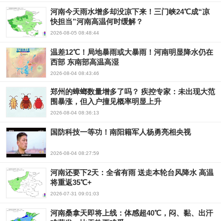
河南今天雨水增多却没凉下来！三门峡24℃成“凉
快担当”河南高温何时缓解？
2026-08-05 08:48:44
温差12℃！局地暴雨或大暴雨！河南明显降水仍在
西部 东南部高温高湿
2026-08-04 08:43:46
郑州的蟑螂数量增多了吗？ 疾控专家：未出现大范
围暴涨，但入户撞见概率明显上升
2026-08-04 08:36:13
国防科技一等功！南阳籍军人杨勇亮相央视
2026-08-04 08:27:59
河南还要下2天：全省有雨 送走本轮台风降水 高温
将重返35℃+
2026-07-31 09:01:03
河南桑拿天即将上线：体感超40℃，闷、黏、出汗