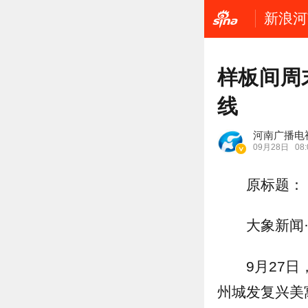
新浪河
样板间周
线
河南广播电
09月28日
08:
原标题：
大象新闻
9月27
州城发复兴美寓