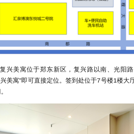
复兴美寓位于郑东新区，复兴路以南、光阳路
复兴美寓”即可直接定位。签到处位于7号楼1楼大
间。