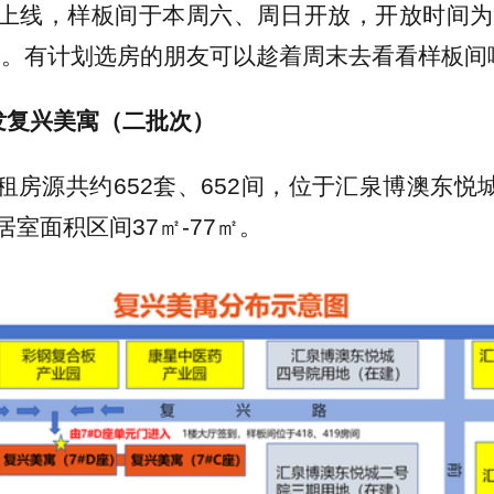
上线，样板间于本周六、周日开放，开放时间为9月
：00。有计划选房的朋友可以趁着周末去看看样板间
发复兴美寓（二批次）
租房源共约652套、652间，位于汇泉博澳东悦城
室面积区间37㎡-77㎡。