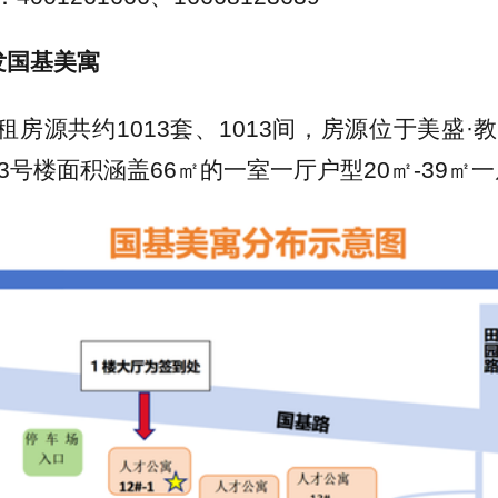
发国基美寓
租房源共约1013套、1013间，房源位于美盛·
3号楼面积涵盖66㎡的一室一厅户型20㎡-39㎡