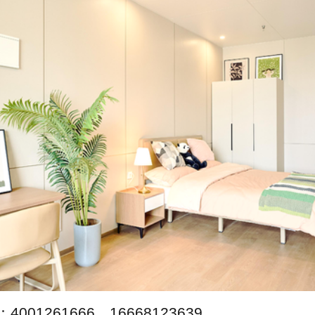
001261666、16668123639