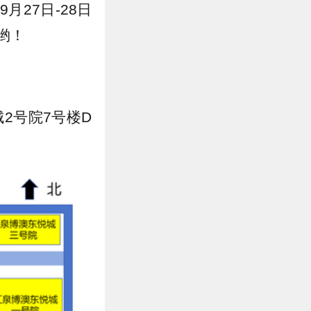
27日-28日
哟！
2号院7号楼D