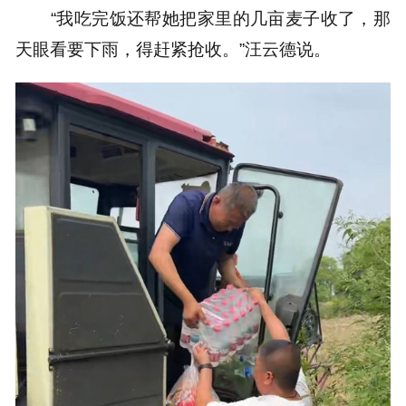
“我吃完饭还帮她把家里的几亩麦子收了，那
天眼看要下雨，得赶紧抢收。”汪云德说。