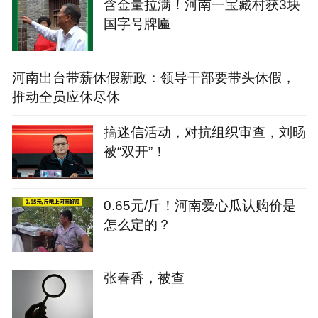
含金量拉满！河南一宝藏村获3块
国字号牌匾
河南出台带薪休假新政：领导干部要带头休假，
推动全员应休尽休
搞迷信活动，对抗组织审查，刘旸
被“双开”！
0.65元/斤！河南爱心瓜认购价是
怎么定的？
张春香，被查