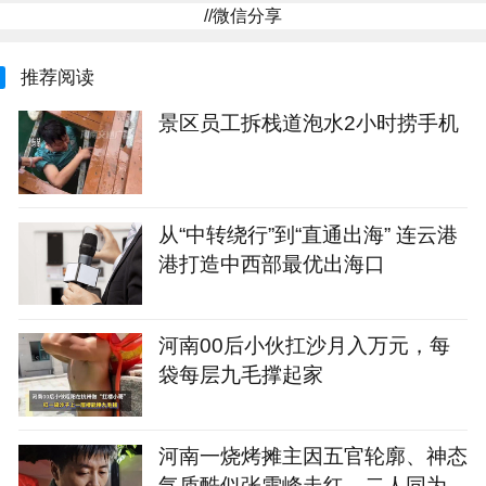
//微信分享
推荐阅读
景区员工拆栈道泡水2小时捞手机
从“中转绕行”到“直通出海” 连云港
港打造中西部最优出海口
河南00后小伙扛沙月入万元，每
袋每层九毛撑起家
河南一烧烤摊主因五官轮廓、神态
气质酷似张雪峰走红，二人同为4