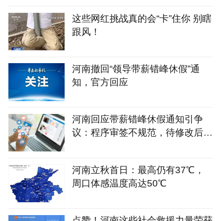
搜寻难度大
这些网红挑战真的会“卡”住你 别瞎
跟风！
河南撤回“领导带薪错峰休假”通
知，官方回应
河南回应带薪错峰休假通知引争
议：程序审签不规范，待修改后予
以印发
河南立秋首日：最高仍有37℃，
周口体感温度高达50℃
点赞！河南这些社会救援力量荣获