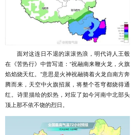
面对这连日不退的滚滚热浪，明代诗人王毂
在《苦热行》中曾写道：“祝融南来鞭火龙，火旗
焰焰烧天红。”意思是火神祝融骑着火龙自南方奔
腾而来，天空中火旗招展，将整个苍穹都烧得通
红。诗里描绘的炽热，对应了如今河南中北部头
顶上那不依不饶的烈日。