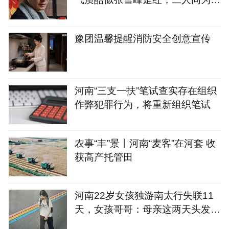
2岁，家中都有一个女儿
豫团温馨提醒消防安全创意宣传
河南“三支一扶”笔试查实存在组织
作弊犯罪行为，将重新组织笔试
农事“丰”景丨河南“麦客”在河套 收
获高产托管田
河南22岁女孩独游南太行失联11
天，女孩哥哥：母亲这两天头发都
白了，救援人员：野线环境复杂，