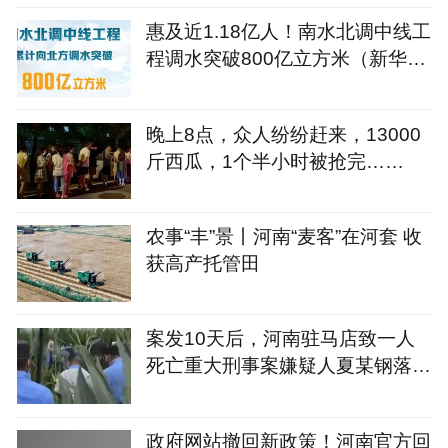
交通工具，有人发现田地中异动
惠及近1.18亿人！南水北调中线工
程调水突破800亿立方米（新华
社）
晚上8点，众人纷纷赶来，13000
斤西瓜，1个半小时被抢完……
农事“丰”景丨河南“麦客”在河套 收
获高产托管田
案发10天后，河南驻马店致一人
死亡重大刑事案嫌疑人夏某钢落
网，51岁的他在漯河市一片玉米
地里被抓获
政府网站撤回新政策！河南官方回