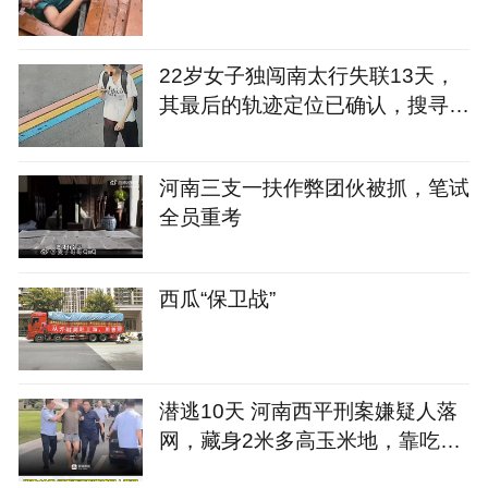
22岁女子独闯南太行失联13天，
其最后的轨迹定位已确认，搜寻范
围或进一步精确，多支搜救力量现
场增援
河南三支一扶作弊团伙被抓，笔试
全员重考
西瓜“保卫战”
潜逃10天 河南西平刑案嫌疑人落
网，藏身2米多高玉米地，靠吃玉
米生存，早上五六点出没，有意抢