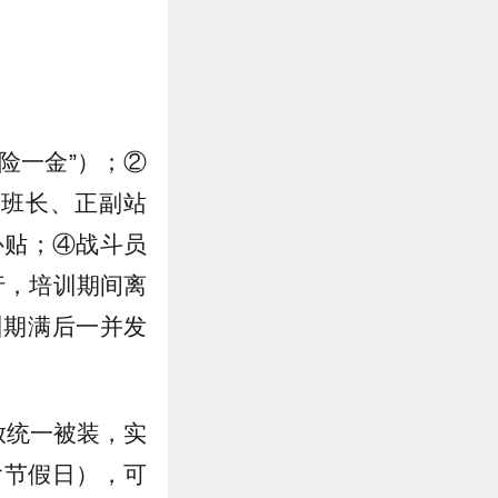
五险一金”）；②
副班长、正副站
补贴；④战斗员
行，培训期间离
训期满后一并发
放统一被装，实
含节假日），可