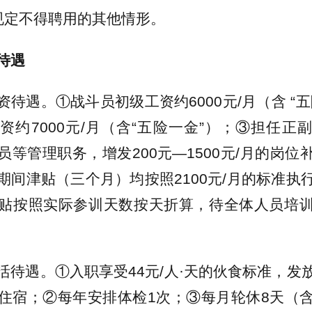
规定不得聘用的其他情形。
待遇
资待遇。①战斗员初级工资约6000元/月（含 “
资约7000元/月（含“五险一金”）；③担任正
员等管理职务，增发200元—1500元/月的岗位
期间津贴（三个月）均按照2100元/月的标准执
贴按照实际参训天数按天折算，待全体人员培
活待遇。①入职享受44元/人·天的伙食标准，发
住宿；②每年安排体检1次；③每月轮休8天（