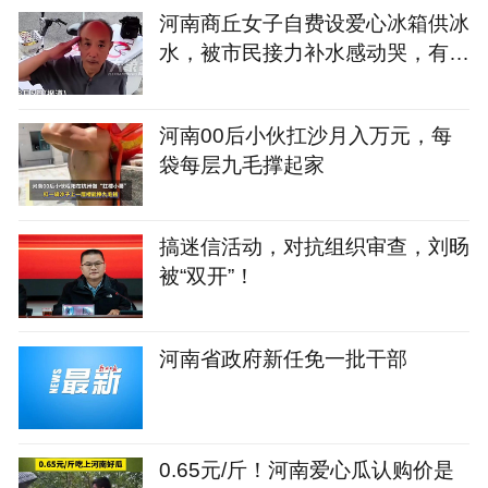
河南商丘女子自费设爱心冰箱供冰
水，被市民接力补水感动哭，有大
爷对监控敬礼感谢
河南00后小伙扛沙月入万元，每
袋每层九毛撑起家
搞迷信活动，对抗组织审查，刘旸
被“双开”！
河南省政府新任免一批干部
0.65元/斤！河南爱心瓜认购价是