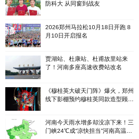
防科大 从同窗到战友
2026郑州马拉松10月18日开跑 8
月10日开启报名
贾湖站、杜康站、杜甫故里站来
了！河南多座高速收费站改名
《穆桂英大破天门阵》爆火，郑州
线下影棚预约穆桂英同款造型顾客
大增
河南今天雨水增多却没凉下来！三
门峡24℃成“凉快担当”河南高温何