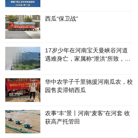
西瓜“保卫战”
17岁少年在河南宝天曼峡谷河道
遇难身亡，家属称“泄洪”所致，景
区称“山洪”不在其管辖范围
华中农学子千里驰援河南瓜农，校
园售卖滞销西瓜
农事“丰”景丨河南“麦客”在河套 收
获高产托管田