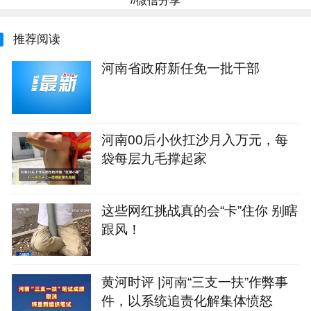
//微信分享
推荐阅读
河南省政府新任免一批干部
河南00后小伙扛沙月入万元，每
袋每层九毛撑起家
这些网红挑战真的会“卡”住你 别瞎
跟风！
黄河时评 |河南“三支一扶”作弊事
件，以系统追责化解集体愤怒