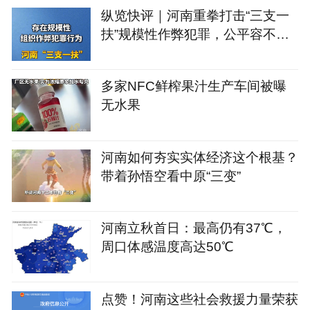
纵览快评｜河南重拳打击“三支一
扶”规模性作弊犯罪，公平容不得
肆意操弄
多家NFC鲜榨果汁生产车间被曝
无水果
河南如何夯实实体经济这个根基？
带着孙悟空看中原“三变”
河南立秋首日：最高仍有37℃，
周口体感温度高达50℃
点赞！河南这些社会救援力量荣获