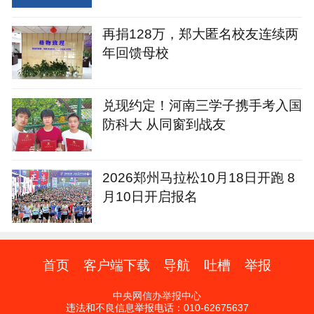
再捐128万，郑大匿名校友连续两
年回馈母校
兑现约定！河南三学子携手考入国
防科大 从同窗到战友
2026郑州马拉松10月18日开跑 8
月10日开启报名
首页
客户端下载
导航
吐槽
举报
中央网信办举报中心
违法和不良信息举报电话：010-62675637