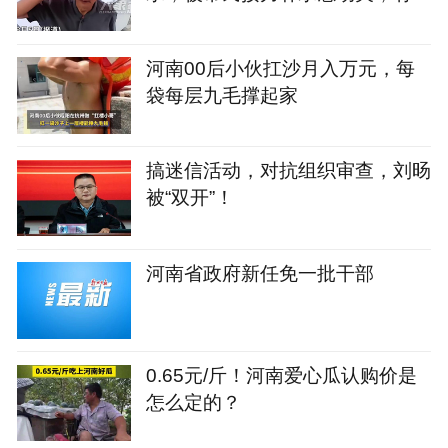
爷对监控敬礼感谢
河南00后小伙扛沙月入万元，每
袋每层九毛撑起家
搞迷信活动，对抗组织审查，刘旸
被“双开”！
河南省政府新任免一批干部
0.65元/斤！河南爱心瓜认购价是
怎么定的？