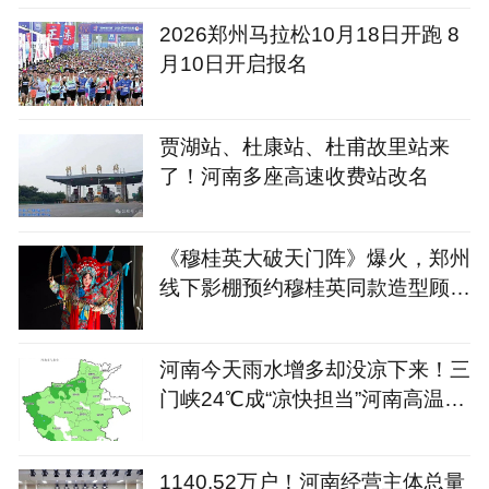
2026郑州马拉松10月18日开跑 8
月10日开启报名
贾湖站、杜康站、杜甫故里站来
了！河南多座高速收费站改名
《穆桂英大破天门阵》爆火，郑州
线下影棚预约穆桂英同款造型顾客
大增
河南今天雨水增多却没凉下来！三
门峡24℃成“凉快担当”河南高温何
时缓解？
1140.52万户！河南经营主体总量