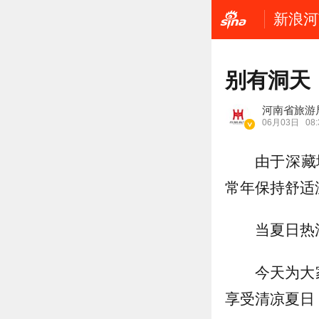
新浪河
别有洞天
河南省旅游
06月03日
08:
由于深藏
常年保持舒适
当夏日热
今天为大
享受清凉夏日