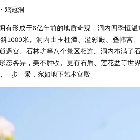
・鸡冠洞
拥有形成于6亿年前的地质奇观，洞内四季恒温18
斜1000米。洞内由玉柱潭、溢彩殿、叠帏宫
逍遥宫、石林坊等八个景区相连。洞内布满了
形态各异，美不胜收。更有石盾、莲花盆等世
，一步一景，宛如地下艺术宫殿。