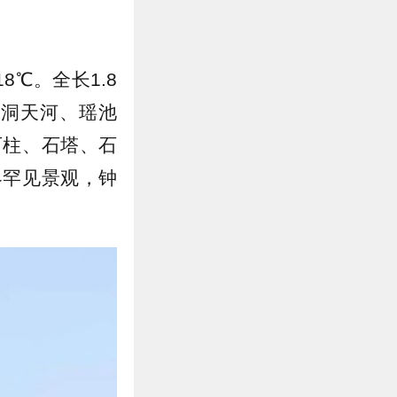
℃。全长1.8
、洞天河、瑶池
石柱、石塔、石
界罕见景观，钟