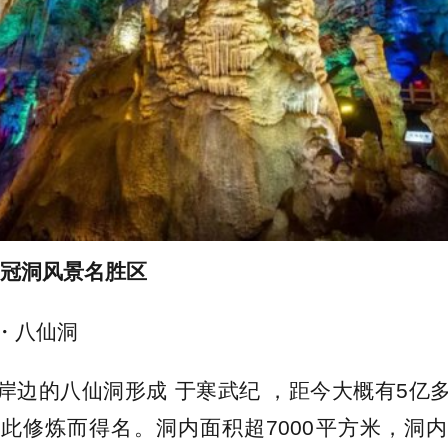
鸡冠洞风景名胜区
・八仙洞
岸边的八仙洞形成 于寒武纪 ，距今大概有5亿
此修炼而得名。洞内面积超7000平方米，洞