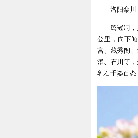
洛阳栾川
鸡冠洞，
公里，向下倾
宫、藏秀阁、
瀑、石川等，
乳石千姿百态