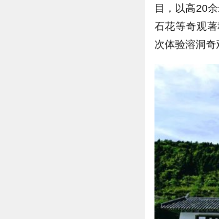
目，以‌高20
石花等奇观著
次体验溶洞奇