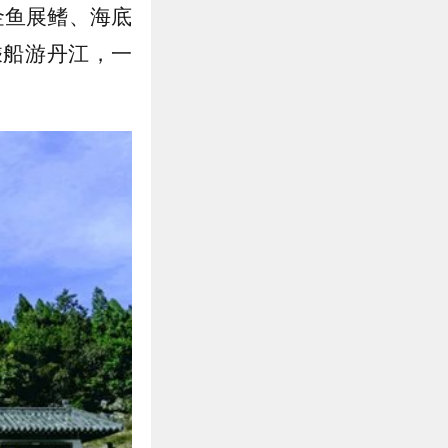
鱼展鳍‌、‌海底
乘船游丹江，一
。