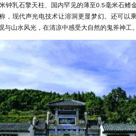
余米钟乳石‌擎天柱、国内罕见的薄至0.5毫米石鳍‌金
称，现代声光电技术让溶洞更显梦幻。还可以
观与山水风光，在清凉中感受大自然的鬼斧神工