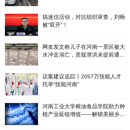
搞迷信活动，对抗组织审查，刘旸
被“双开”！
网友发文称儿子在河南一景区被大
水冲走溺亡，质疑泄洪未提前通
知，当地回应：事发河道不在景区
内，并非泄洪系突发山洪
议案建议追踪丨2057万技能人才
托举“技能河南”
河南工业大学粮油食品学院助力种
植产业延链增值——解锁美丽乡村
新“花”样